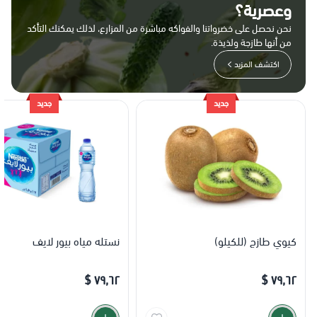
وعصرية؟
نحن نحصل على خضرواتنا والفواكه مباشرة من المزارع، لذلك يمكنك التأكد
من أنها طازجة ولذيذة.
اكتشف المزيد
جديد
جديد
كيوي طازج (للكيلو)
نستله مياه بيور لايف
٧٩٫٦٢ $
٧٩٫٦٢ $