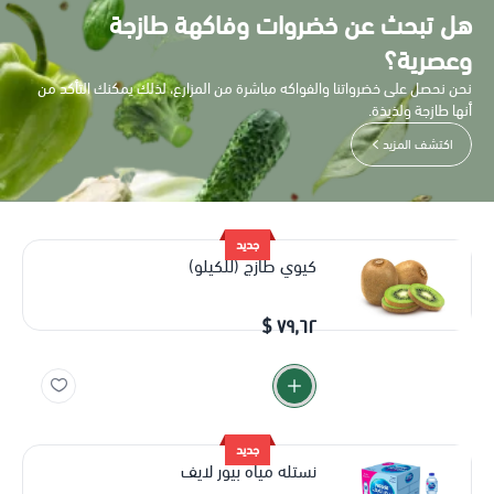
هل تبحث عن خضروات وفاكهة طازجة
وعصرية؟
نحن نحصل على خضرواتنا والفواكه مباشرة من المزارع، لذلك يمكنك التأكد من
أنها طازجة ولذيذة.
اكتشف المزيد
جديد
كيوي طازج (للكيلو)
٧٩٫٦٢ $
جديد
نستله مياه بيور لايف