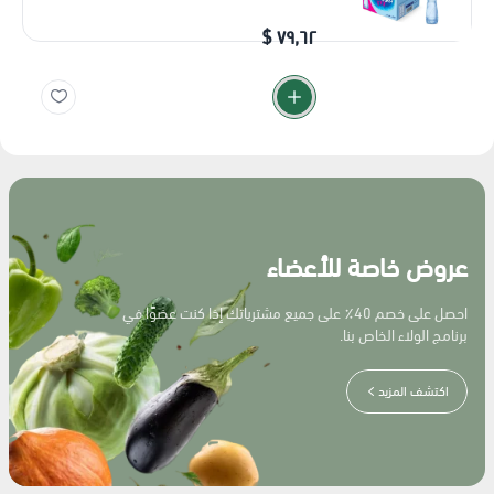
٧٩٫٦٢ $
عروض خاصة للأعضاء
احصل على خصم 40٪ على جميع مشترياتك إذا كنت عضوًا في
برنامج الولاء الخاص بنا.
اكتشف المزيد