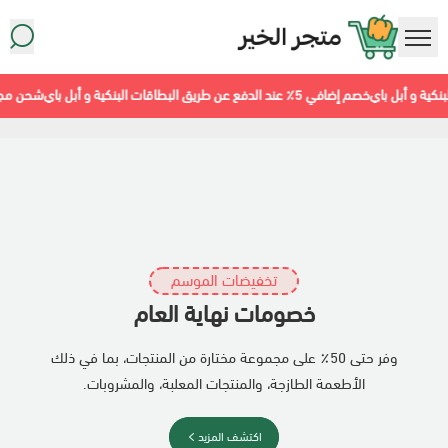
متجر معاينة سوبرماركت
طاقات البنكية و أبل باي
شحن مجاني لجميع انحاء المملك
تخفيضات الموسم
خصومات نهاية العام
وفر حتى 50٪ على مجموعة مختارة من المنتجات، بما في ذلك
الأطعمة الطازجة، والمنتجات المعلبة، والمشروبات.
أطعمة مجمّدة
اكتشف المزيد