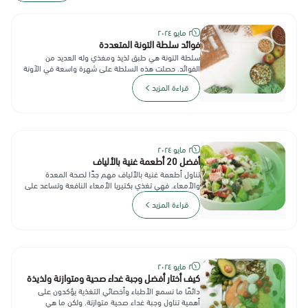
٢ مايو ٢٠٢٤
فوائد سلطة التونة المتعددة
سلطة التونة هي طبق لذيذ ومغذي وله العديد من
الفوائد. حصلت هذه السلطة على شهرة واسعة في الآونة
الأخيرة، وخاصة بين المهتمي...
قراءة المزيد
٢ مايو ٢٠٢٤
أفضل 20 أطعمة غنية بالألياف
تناول أطعمة غنية بالألياف مهم جدًا لصحة المعدة
والأمعاء. فهي تغذي بكتيريا الأمعاء النافعة وتساعد على
خسارة الوزن وتخفّض...
قراءة المزيد
٢ مايو ٢٠٢٤
كيف أختار أفضل وجبة غداء صحية ومتوازنة ولذيذة
دائمًا ما نسمع الأطباء وأخصائي التغذية يؤكدون على
أهمية تناول وجبة غداء صحية متوازنة. ولكن ما هي