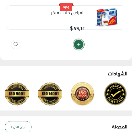
جديد
المراعي حليب مبخر
٧٩٫٦٢ $
الشهادات
المدونة
عرض الكل