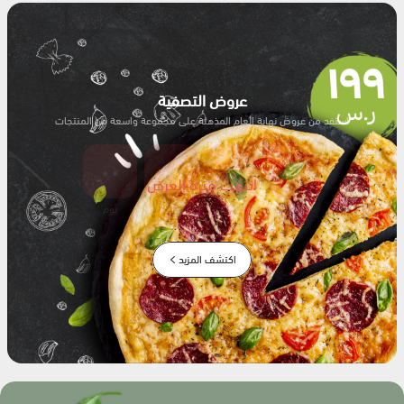
عروض التصفية
استفد من عروض نهاية العام المذهلة على مجموعة واسعة من المنتجات
٠٠
٠٠
٠٠
٠٠
انتهت فترة العرض
ثانية
دقيقة
ساعة
يوم
اكتشف المزيد