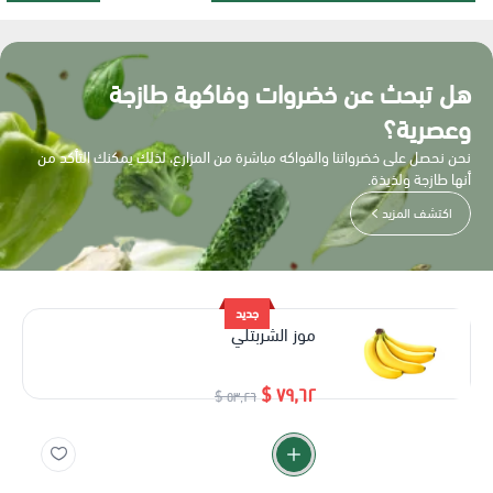
هل تبحث عن خضروات وفاكهة طازجة
وعصرية؟
نحن نحصل على خضرواتنا والفواكه مباشرة من المزارع، لذلك يمكنك التأكد من
أنها طازجة ولذيذة.
اكتشف المزيد
جديد
موز الشربتلي
٧٩٫٦٢ $
٥٣٫٢٦ $