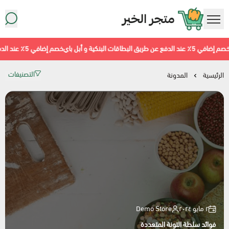
متجر معاينة سوبرماركت
ية و أبل باي
خصم إضافي 5٪ عند الدفع عن طريق البطاقات البنكية و أبل باي
التصنيفات
الرئيسية
المدونة
٢ مايو ٢٠٢٤
Demo Store
أطعمة مجمّدة
فوائد سلطة التونة المتعددة