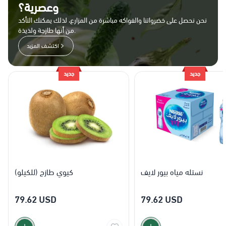
وعصرية؟
نحن نحصل على خضرواتنا والفواكه مباشرة من المزارع، لذلك يمكنك التأكد
من أنها طازجة ولذيذة.
اكتشف المزيد
جديد
جديد
نستله مياه بيور لايف
كيوي طازج (للكيلو)
79.62 USD
79.62 USD