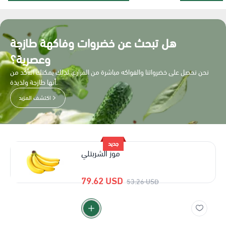
هل تبحث عن خضروات وفاكهة طازجة
وعصرية؟
نحن نحصل على خضرواتنا والفواكه مباشرة من المزارع، لذلك يمكنك التأكد من
أنها طازجة ولذيذة.
اكتشف المزيد
جديد
موز الشربتلي
79.62 USD
53.26 USD