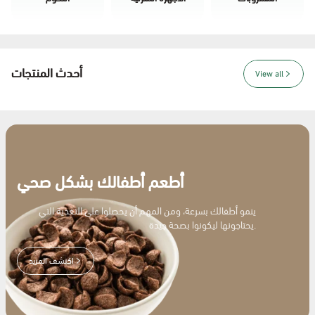
أحدث المنتجات
View all
أطعم أطفالك بشكل صحي
ينمو أطفالك بسرعة، ومن المهم أن يحصلوا على التغذية التي
يحتاجونها ليكونوا بصحة جيدة.
اكتشف المزيد