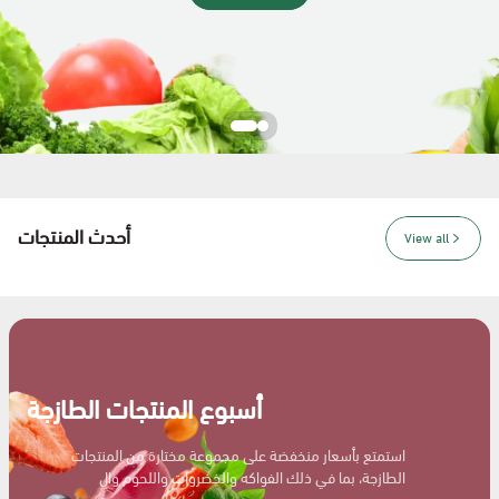
أغذية عضوية وحيوية
أدوات التنظيف المنزلية
أحدث المنتجات
View all
أسبوع المنتجات الطازجة
استمتع بأسعار منخفضة على مجموعة مختارة من المنتجات
الطازجة، بما في ذلك الفواكه والخضروات واللحوم وال