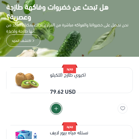
هل تبحث عن خضروات وفاكهة طازجة
وعصرية؟
نحن نحصل على خضرواتنا والفواكه مباشرة من المزارع، لذلك يمكنك التأكد من
أنها طازجة ولذيذة.
اكتشف المزيد
جديد
كيوي طازج (للكيلو)
79.62 USD
جديد
نستله مياه بيور لايف