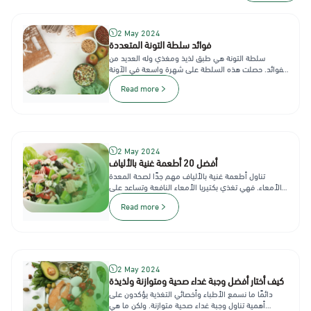
2 May 2024
فوائد سلطة التونة المتعددة
سلطة التونة هي طبق لذيذ ومغذي وله العديد من
الفوائد. حصلت هذه السلطة على شهرة واسعة في الآونة
الأخيرة، وخاصة بين المهتمي...
Read more
2 May 2024
أفضل 20 أطعمة غنية بالألياف
تناول أطعمة غنية بالألياف مهم جدًا لصحة المعدة
والأمعاء. فهي تغذي بكتيريا الأمعاء النافعة وتساعد على
خسارة الوزن وتخفّض...
Read more
2 May 2024
كيف أختار أفضل وجبة غداء صحية ومتوازنة ولذيذة
دائمًا ما نسمع الأطباء وأخصائي التغذية يؤكدون على
أهمية تناول وجبة غداء صحية متوازنة. ولكن ما هي