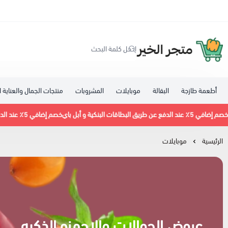
متجر معاينة سوبرماركت
أطعمة طازجة
البقالة
موبايلات
المشروبات
منتجات الجمال والعناية
خصم إضافي 5٪ عند الدفع عن طريق البطاقات البنكية و أبل باي
الرئيسية
موبايلات
عروض الجوالات والاجهزه الذكيه