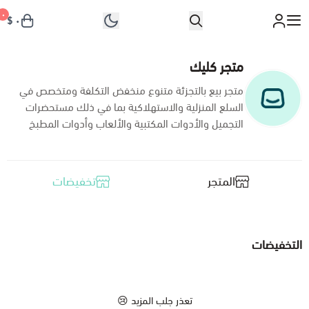
العربية
$
٠
٠ $
متجر كليك
متجر كليك
متجر بيع بالتجزئة متنوع منخفض التكلفة ومتخصص في
السلع المنزلية والاستهلاكية بما في ذلك مستحضرات
تخفيضات
التجميل والأدوات المكتبية والألعاب وأدوات المطبخ
المنتجات
المتجر
تخفيضات
عرض الكل
العروض
أماكن خارجية
عرض الكل
منزل متناغم
التخفيضات
سجاد، ودواسات وأرضيات
عروض الصيف
عرض الكل
الغرف
تعذر جلب المزيد 😢
زينة وديكور
عروض الشتاء