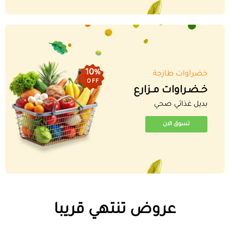
10%
خضراوات طازجة
OFF
خــضـراوات مــزارع
بديل غذائي صحي
تسوق الان
عروض تنتهي قريبا