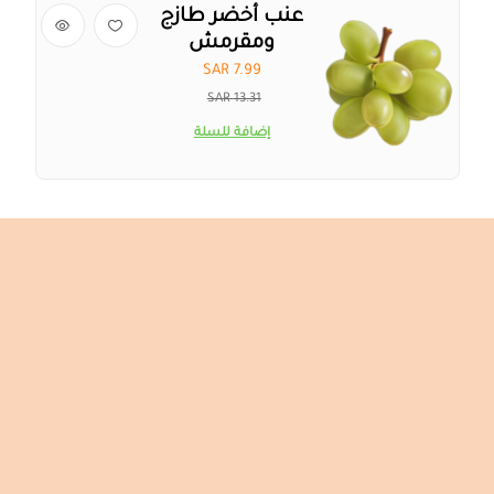
عنب أخضر طازج
ومقرمش
SAR 7.99
13.31 SAR
إضافة للسلة