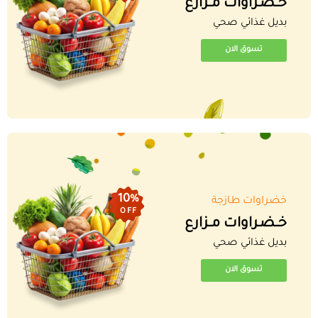
خــضـراوات مــزارع
بديل غذائي صحي
تسوق الان
10%
خضراوات طازجة
OFF
خــضـراوات مــزارع
بديل غذائي صحي
تسوق الان