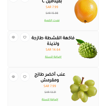
بفيتامين C
SAR 7.99
15.98 SAR
نفدت الكمية
فاكهة القشطة طازجة
ولذيذة
14.64 SAR
إضافة للسلة
عنب أخضر طازج
ومقرمش
SAR 7.99
13.31 SAR
إضافة للسلة