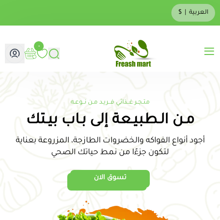
العربية
|
$
٠
متجر تجريبي
متـجـر غــذائي فــريـد مـن نــوعـه
مـن الـطبيـعة إلى بـاب بيـتك
أجود أنواع الفواكه والخضروات الطازجة، المزروعة بعناية
لتكون جزءًا من نمط حياتك الصحي
تسوق الان