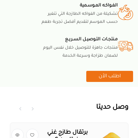
الفـواكـه المـوسـمية
تشكيلة من الفواكه الطازجة التي تتغير
حسب الموسم لتقديم أفضل تجربة طعم
مـنتجـات التـوصيـل السـريـع
منتجات جاهزة للتوصيل خلال نفس اليوم
لضمان طزاجة وسرعة الخدمة
اطلب الأن
وصل حديثا
برتقال طازج غني