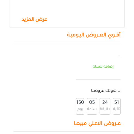
عرض المزيد
أقــوي العــروض اليـوميـة
...
إضافة للسلة
لا تفوتك عروضنا
150
05
24
50
ثانية
دقيقة
ساعة
يوم
عــروض الاعـلي مبيعـا