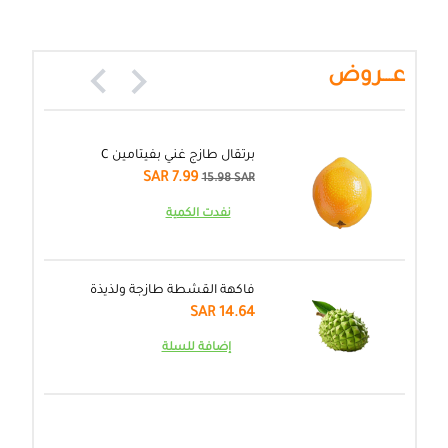
عـــروض
برتقال طازج غني بفيتامين C
SAR 7.99
15.98 SAR
نفدت الكمية
فاكهة القشطة طازجة ولذيذة
14.64 SAR
إضافة للسلة