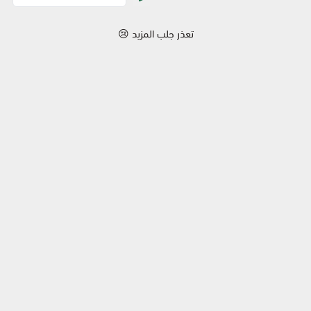
أغذية عضوية وحيوية
تعذر جلب المزيد 😢
أدوات التنظيف المنزلية