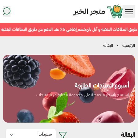
متجر معاينة سوبرماركت
خصم إضافي 5٪ عند الدفع عن طريق البطاقات البنكية و أبل باي
الرئيسية
البقالة
أسبوع المنتجات الطازجة
استمتع بأسعار منخفضة على مجموعة مختارة من المنتجات.
البقالة
أطعمة مجمّدة